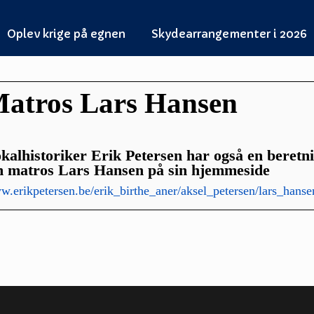
Oplev krige på egnen
Skydearrangementer i 2026
atros Lars Hansen
kalhistoriker Erik Petersen har også en beretn
 matros Lars Hansen på sin hjemmeside
.erikpetersen.be/erik_birthe_aner/aksel_petersen/lars_hanse