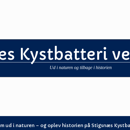
æs Kystbatteri v
Ud i naturen og tilbage i historien
m ud i naturen – og oplev historien på Stigsnæs Kystba