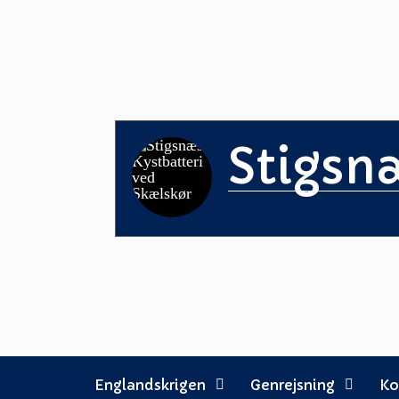
Skip
to
content
Stigsn
Englandskrigen
Genrejsning
Ko