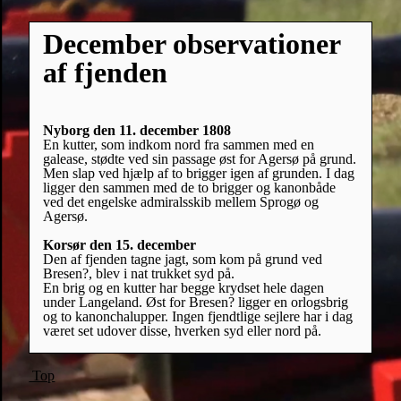
December observationer
af fjenden
Nyborg den 11. december 1808
En kutter, som indkom nord fra sammen med en
galease, stødte ved sin passage øst for Agersø på grund.
Men slap ved hjælp af to brigger igen af grunden. I dag
ligger den sammen med de to brigger og kanonbåde
ved det engelske admiralsskib mellem Sprogø og
Agersø.
Korsør den 15. december
Den af fjenden tagne jagt, som kom på grund ved
Bresen?, blev i nat trukket syd på.
En brig og en kutter har begge krydset hele dagen
under Langeland. Øst for Bresen? ligger en orlogsbrig
og to kanonchalupper. Ingen fjendtlige sejlere har i dag
været set udover disse, hverken syd eller nord på.
Top