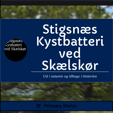
Skip
to
content
Stigsnæs
Kystbatteri
ved
Skælskør
Ud i naturen og tilbage i historien
Primary Menu