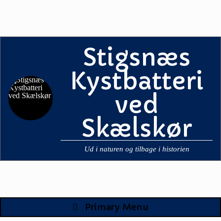
Skip
to
content
Stigsnæs
Kystbatteri
ved
Skælskør
Ud i naturen og tilbage i historien
Primary Menu