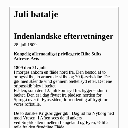
Juli batalje
Indenlandske efterretninger
28. juli 1809
Kongelig allernaadigst privilegerte Ribe Stifts
Adresse-Avis
1809 den 21. juli
I morges ankom en flåde nord fra. Den bestod af to
orlogsskibe, to armerede skibe og 30 førselsskibe. De
gik med stående vind gennem bæltet syd efter. Det ene
orlogsskib blev i bæltet.
Flåden, som den 12. juli kom syd fra, ligger endnu i
bæltet. Den er i dag flyttet fra pladsen norden for
Sprogø over til Fyns-siden, formodentlig af frygt for
vores roflotille.
De to danske Krigsbrigger gik i Dag ud fra Nyborg ned
mod Vresen. I Aften sees de til ankers
ved Smørklatten imellem Langeland og Fyen, ½ til 2
mile fra den fjendtlige Flåde.