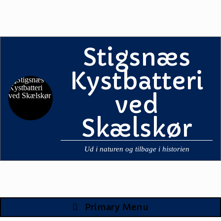
Skip
to
content
Stigsnæs
Kystbatteri
ved
Skælskør
Ud i naturen og tilbage i historien
Primary Menu