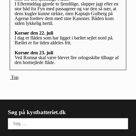
I Eftermiddag gjorde to fjendtlige, slupper jagt efter en
stor båd fra Fyn med passagerer og var den så nær, at
dens kugler kunne række, men Kaptajn Gulberg på
Agersø fordrev dem med sine Kanoner. Båden kom
siden lykkelig hertil.
Korsør den 22. juli
I dag er flåden som har ligget i bæltet sejlet nord på.
Bæltet er for tiden aldeles frit.
Korsør den 23. juli
Ved Romsø skal være blevet fire orlogsskibe tilbage af
den bortsejlede flåde.
Top
Søg på kystbatteriet.dk
Søg
efter: