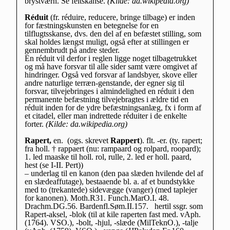
brystværn. Se feltskanse.
(Kilde: da.wikipedia.org)
Réduit
(fr. réduire, reducere, bringe tilbage) er inden
for fæstningskunsten en betegnelse for en
tilflugtsskanse, dvs. den del af en befæstet stilling, som
skal holdes længst muligt, også efter at stillingen er
gennembrudt på andre steder.
En réduit vil derfor i reglen ligge noget tilbagetrukket
og må have forsvar til alle sider samt være omgivet af
hindringer. Også ved forsvar af landsbyer, skove eller
andre naturlige terræn-genstande, der egner sig til
forsvar, tilvejebringes i almindelighed en réduit i den
permanente befæstning tilvejebragtes i ældre tid en
réduit inden for de ydre befæstningsanlæg, fx i form af
et citadel, eller man indrettede réduiter i de enkelte
forter.
(Kilde: da.wikipedia.org)
Rapert,
en. (ogs. skrevet
Rappert
). flt. -er. (ty. rapert;
fra holl. † rappaert (nu: rampaard og rolpard, roopard);
1. led maaske til holl. rol, rulle, 2. led er holl. paard,
hest (se I-II. Pert))
– underlag til en kanon (den paa slæden hvilende del af
en slædeaffutage), bestaaende bl. a. af et bundstykke
med to (trekantede) sidevægge (vanger) (med taplejer
for kanonen). Moth.R31. Funch.MarO.I. 48.
Drachm.DG.56. Bardenfl.Søm.II.157. hertil ssgr. som
Rapert-aksel, -blok (til at kile raperten fast med. vAph.
(1764). VSO.), -bolt, -hjul, -slæde (MilTeknO.), -talje