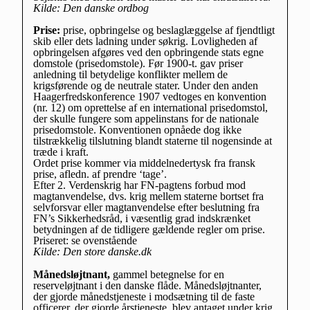
Kilde: Den danske ordbog
Prise:
prise, opbringelse og beslaglæggelse af fjendtligt
skib eller dets ladning under søkrig. Lovligheden af
opbringelsen afgøres ved den opbringende stats egne
domstole (prisedomstole). Før 1900-t. gav priser
anledning til betydelige konflikter mellem de
krigsførende og de neutrale stater. Under den anden
Haagerfredskonference 1907 vedtoges en konvention
(nr. 12) om oprettelse af en international prisedomstol,
der skulle fungere som appelinstans for de nationale
prisedomstole. Konventionen opnåede dog ikke
tilstrækkelig tilslutning blandt staterne til nogensinde at
træde i kraft.
Ordet prise kommer via middelnedertysk fra fransk
prise, afledn. af prendre ‘tage’.
Efter 2. Verdenskrig har FN-pagtens forbud mod
magtanvendelse, dvs. krig mellem staterne bortset fra
selvforsvar eller magtanvendelse efter beslutning fra
FN’s Sikkerhedsråd, i væsentlig grad indskrænket
betydningen af de tidligere gældende regler om prise.
Priseret: se ovenstående
Kilde: Den store danske.dk
Månedsløjtnant,
gammel betegnelse for en
reserveløjtnant i den danske flåde. Månedsløjtnanter,
der gjorde månedstjeneste i modsætning til de faste
officerer, der gjorde årstjeneste, blev antaget under krig