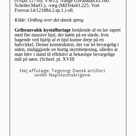
(vAph. (1759). VSO.), -vange (JJPaludan.Er.160.
Scheller.MarO.), -væg (MilTeknO.225. Vort
Forsvar.14/121884.2.sp.1.) ofl.
Kilde: Ordbog over det dansk sprog
Gribeauvalsk kystaffurtage
bestående af en lav rapert
med fire massive hjul, der kørte på en slæde, hvis
bagende ved hjælp af et hjul kunne dreje på en
halvcirkel. Denne konstruktion, der var let bevægelig i
siden, muliggjorde en hurtig skytsbetjening, således at
man blev i stand til effektivt at bekæmpe bevægelige
mål på søen. (Scheel. pl. XVIII
Høj affutage. Tegning: Dansk artilleri
under Napoleonskrigene