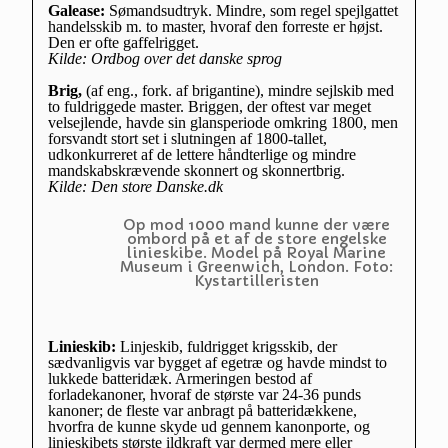
Galease:
Sømandsudtryk. Mindre, som regel spejlgattet
handelsskib m. to master, hvoraf den forreste er højst.
Den er ofte gaffelrigget.
Kilde: Ordbog over det danske sprog
Brig,
(af eng., fork. af brigantine), mindre sejlskib med
to fuldriggede master. Briggen, der oftest var meget
velsejlende, havde sin glansperiode omkring 1800, men
forsvandt stort set i slutningen af 1800-tallet,
udkonkurreret af de lettere håndterlige og mindre
mandskabskrævende skonnert og skonnertbrig.
Kilde: Den store Danske.dk
Op mod 1000 mand kunne der være
ombord på et af de store engelske
linieskibe. Model på Royal Marine
Museum i Greenwich, London. Foto:
Kystartilleristen
Linieskib:
Linjeskib, fuldrigget krigsskib, der
sædvanligvis var bygget af egetræ og havde mindst to
lukkede batteridæk. Armeringen bestod af
forladekanoner, hvoraf de største var 24-36 punds
kanoner; de fleste var anbragt på batteridækkene,
hvorfra de kunne skyde ud gennem kanonporte, og
linjeskibets største ildkraft var dermed mere eller