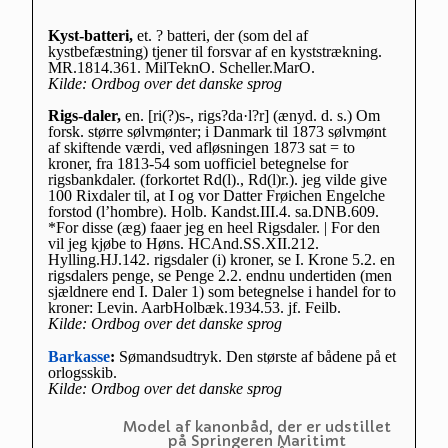
Kyst-batteri,
et. ? batteri, der (som del af
kystbefæstning) tjener til forsvar af en kyststrækning.
MR.1814.361. MilTeknO. Scheller.MarO.
Kilde: Ordbog over det danske sprog
Rigs-daler,
en. [ri(?)s-, rigs?da·l?r] (ænyd. d. s.) Om
forsk. større sølvmønter; i Danmark til 1873 sølvmønt
af skiftende værdi, ved afløsningen 1873 sat = to
kroner, fra 1813-54 som uofficiel betegnelse for
rigsbankdaler. (forkortet Rd(l)., Rd(l)r.). jeg vilde give
100 Rixdaler til, at I og vor Datter Frøichen Engelche
forstod (l’hombre). Holb. Kandst.III.4. sa.DNB.609.
*For disse (æg) faaer jeg en heel Rigsdaler. | For den
vil jeg kjøbe to Høns. HCAnd.SS.XII.212.
Hylling.HJ.142. rigsdaler (i) kroner, se I. Krone 5.2. en
rigsdalers penge, se Penge 2.2. endnu undertiden (men
sjældnere end I. Daler 1) som betegnelse i handel for to
kroner: Levin. AarbHolbæk.1934.53. jf. Feilb.
Kilde: Ordbog over det danske sprog
Barkasse
:
Sømandsudtryk. Den største af bådene på et
orlogsskib.
Kilde: Ordbog over det danske sprog
Model af kanonbåd, der er udstillet
på Springeren Maritimt