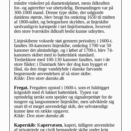
mindre vinkelret på diametralplanet, mens ildkraften
for- og agterefter var ubetydelig. Bemandingen var på
300-1000 mand. Denne type skibe, der udgjorde
datidens største, blev brugt fra omkring 1650 til midten
af 1800-tallet, og betegnelsen skyldtes, at linjeskibe
sædvanligvis kæmpede i tæt linjeformation, hvorved
den store tværskibs ildkraft bedst kunne udnyttes.
Linjeskibene voksede støt gennem perioden; i 1600-t.
fandtes 30-kanoners linjeskibe, omkring 1700 var 50
kanoner det almindelige, og i løbet af 1700-t. blev 74-
kanoners skibet med to batteridæk standard.
Tredækkere med 100-130 kanoner fandtes, især i de
store flåder; i Danmark blev der dog kun bygget et
fåtal, da den ringe vanddybde i danske farvande
begrænsede anvendelsen af så store skibe.
Kilde: Den store danske.dk
Fregat.
Fregatten opstod i 1600-t. som et fuldrigget
krigsskib med ét lukket batteridæk. Typen var
oprindelig tænkt som spejder og signalrepetitør for de
tungere og langsommere linjeskibe, men udviklede sig
snart til et meget anvendeligt skib, der selvstændigt
kunne løse en række opgaver.
Kilde: Den store danske.dk
Kaperskib
: K
apervæsen
, kaperi, tidligere anvendelse
af privatejede og civilt bemandede skibe under krig