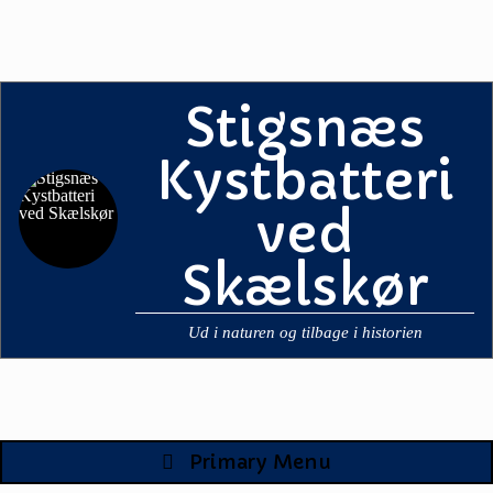
Skip
to
content
Stigsnæs
Kystbatteri
ved
Skælskør
Ud i naturen og tilbage i historien
Primary Menu