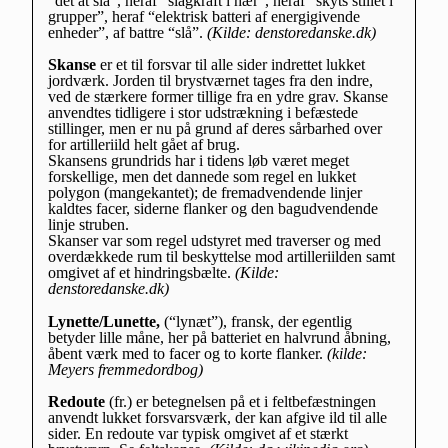
“det at slå”, heraf “slagkraft i hær”, heraf “skyts stillet i
grupper”, heraf “elektrisk batteri af energigivende
enheder”, af battre “slå”.
(Kilde: denstoredanske.dk)
Skanse
er et til forsvar til alle sider indrettet lukket
jordværk. Jorden til brystværnet tages fra den indre,
ved de stærkere former tillige fra en ydre grav. Skanse
anvendtes tidligere i stor udstrækning i befæstede
stillinger, men er nu på grund af deres sårbarhed over
for artilleriild helt gået af brug.
Skansens grundrids har i tidens løb været meget
forskellige, men det dannede som regel en lukket
polygon (mangekantet); de fremadvendende linjer
kaldtes facer, siderne flanker og den bagudvendende
linje struben.
Skanser var som regel udstyret med traverser og med
overdækkede rum til beskyttelse mod artilleriilden samt
omgivet af et hindringsbælte.
(Kilde:
denstoredanske.dk)
Lynette/Lunette,
(“lynæt”), fransk, der egentlig
betyder lille måne, her på batteriet en halvrund åbning,
åbent værk med to facer og to korte flanker.
(kilde:
Meyers fremmedordbog)
Redoute
(fr.) er betegnelsen på et i feltbefæstningen
anvendt lukket forsvarsværk, der kan afgive ild til alle
sider. En redoute var typisk omgivet af et stærkt