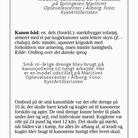
på Springeren Maritimt
Oplevelescenter i Ålborg. Foto:
KystArtilleristen
Kanon-båd
, en. dels (foræld.): stærktbygget rofartøj,
armeret med et par kuglekanoner samt lettere skyts (jf. -
chalup); dels: mindre, upansret krigsskib med
forholdsvis stor armering, (men mindre hastighed).
Kilde: Ordbog over det danske sprog
Små 10-årige drenge blev brugt på
kanonjollerne til tungt arbejde. Her
er en model udstillet på Maritimt
Oplevelsescenter i Ålborg. Foto:
KystArtilleristen
Ombord på de små kanonbåde var det ofte drenge på
10 år, der skulle bære krudt og kugler ud til kanonerne
forskibs og agter. De små drenge kunne bedre få plads
under årer og sejl, end fuldvoksne mænd. Kuglerne var
ofte på 24 pund lig med 12 kilo. Det skulle gå stærkt,
når båden var i kamp, for alles liv afhang af, at krudt og
kugler blev bragt til kanonerne hurtigt efter hvert skud.