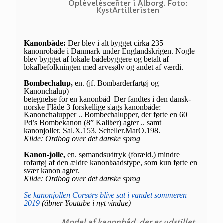
Oplevelescenter i Ålborg. Foto:
KystArtilleristen
Kanonbåde:
Der blev i alt bygget cirka 235
kanonrobåde i Danmark under Englandskrigen. Nogle
blev bygget af lokale bådebyggere og betalt af
lokalbefolkningen med arvesølv og andet af værdi.
Bombechalup,
en. (jf. Bombarderfartøj og
Kanonchalup)
betegnelse for en kanonbåd. Der fandtes i den dansk-
norske Flåde 3 forskellige slags kanonbåde:
Kanonchalupper .. Bombechalupper, der førte en 60
Pd’s Bombekanon (8” Kaliber) agter .. samt
kanonjoller. Sal.X.153. Scheller.MarO.198.
Kilde: Ordbog over det danske sprog
Kanon-jolle,
en. sømandsudtryk (foræld.) mindre
rofartøj af den ældre kanonbaadstype, som kun førte en
svær kanon agter.
Kilde: Ordbog over det danske sprog
Se kanonjollen Corsørs blive sat i vandet sommeren
2019
(åbner Youtube i nyt vindue)
Model af kanonbåd, der er udstillet