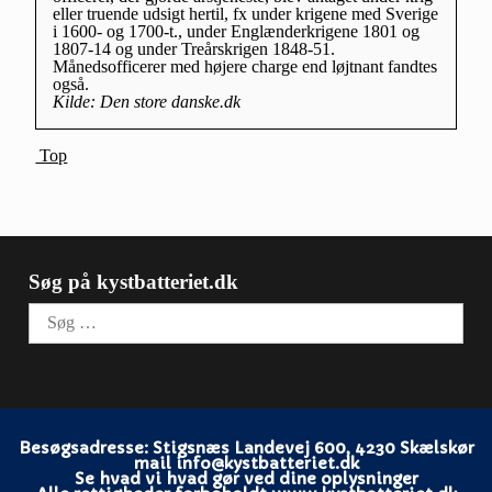
eller truende udsigt hertil, fx under krigene med Sverige
i 1600- og 1700-t., under Englænderkrigene 1801 og
1807-14 og under Treårskrigen 1848-51.
Månedsofficerer med højere charge end løjtnant fandtes
også.
Kilde: Den store danske.dk
Top
Søg på kystbatteriet.dk
Søg
efter:
Besøgsadresse: Stigsnæs Landevej 600, 4230 Skælskør
mail info@kystbatteriet.dk
Se hvad vi hvad gør ved dine oplysninger