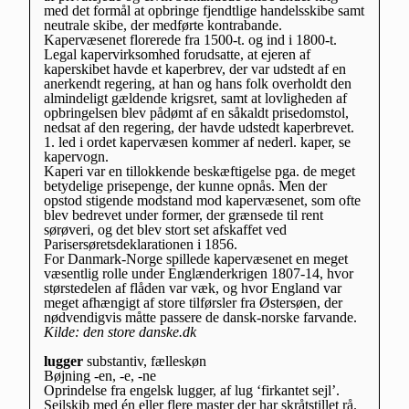
med det formål at opbringe fjendtlige handelsskibe samt
neutrale skibe, der medførte kontrabande.
Kapervæsenet florerede fra 1500-t. og ind i 1800-t.
Legal kapervirksomhed forudsatte, at ejeren af
kaperskibet havde et kaperbrev, der var udstedt af en
anerkendt regering, at han og hans folk overholdt den
almindeligt gældende krigsret, samt at lovligheden af
opbringelsen blev pådømt af en såkaldt prisedomstol,
nedsat af den regering, der havde udstedt kaperbrevet.
1. led i ordet kapervæsen kommer af nederl. kaper, se
kapervogn.
Kaperi var en tillokkende beskæftigelse pga. de meget
betydelige prisepenge, der kunne opnås. Men der
opstod stigende modstand mod kapervæsenet, som ofte
blev bedrevet under former, der grænsede til rent
sørøveri, og det blev stort set afskaffet ved
Parisersøretsdeklarationen i 1856.
For Danmark-Norge spillede kapervæsenet en meget
væsentlig rolle under Englænderkrigen 1807-14, hvor
størstedelen af flåden var væk, og hvor England var
meget afhængigt af store tilførsler fra Østersøen, der
nødvendigvis måtte passere de dansk-norske farvande.
Kilde: den store danske.dk
lugger
substantiv, fælleskøn
Bøjning -en, -e, -ne
Oprindelse fra engelsk lugger, af lug ‘firkantet sejl’.
Sejlskib med én eller flere master der har skråtstillet rå.