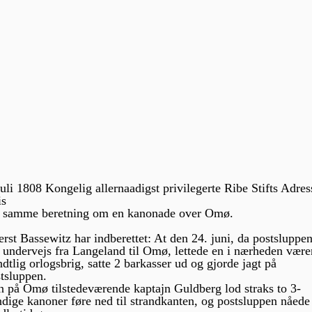
juli 1808 Kongelig allernaadigst privilegerte Ribe Stifts Adres
is
r samme beretning om en kanonade over Omø.
rst Bassewitz har indberettet: At den 24. juni, da postsluppe
 undervejs fra Langeland til Omø, lettede en i nærheden vær
ndtlig orlogsbrig, satte 2 barkasser ud og gjorde jagt på
tsluppen.
 på Omø tilstedeværende kaptajn Guldberg lod straks to 3-
dige kanoner føre ned til strandkanten, og postsluppen nåede