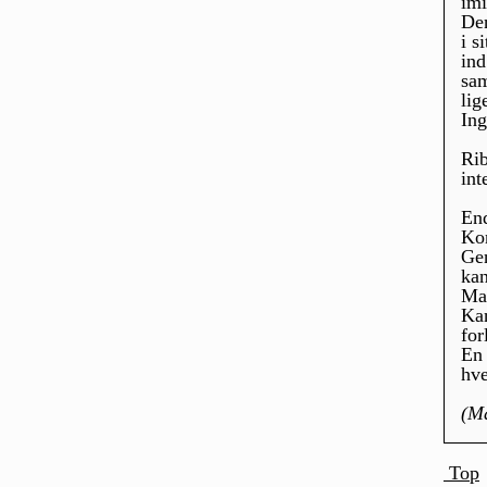
imi
Den
i s
ind
sam
lig
Ing
Rib
int
End
Kon
Gen
kan
Man
Kan
for
En 
hve
(Ma
Top