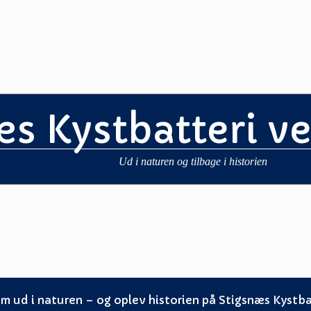
æs Kystbatteri v
Ud i naturen og tilbage i historien
m ud i naturen – og oplev historien på Stigsnæs Kystba