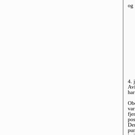
og
4. 
Av
ha
Obe
var
fje
pos
Den
pun