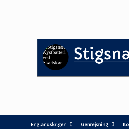
Skip
to
content
Stigsn
Englandskrigen
Genrejsning
Ko