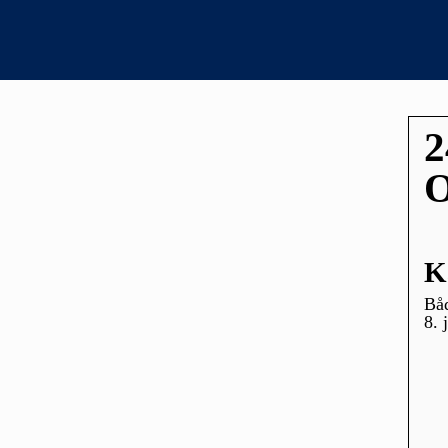
2
K
Bå
8. 