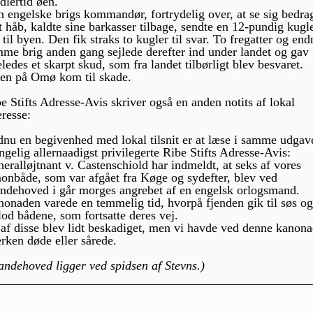
dlertid øen.
 engelske brigs kommandør, fortrydelig over, at se sig bedra
it håb, kaldte sine barkasser tilbage, sendte en 12-pundig kugl
 til byen. Den fik straks to kugler til svar. To fregatter og en
me brig anden gang sejlede derefter ind under landet og gav
eledes et skarpt skud, som fra landet tilbørligt blev besvaret.
en på Omø kom til skade.
e Stifts Adresse-Avis skriver også en anden notits af lokal
eresse:
nu en begivenhed med lokal tilsnit er at læse i samme udgav
gelig allernaadigst privilegerte Ribe Stifts Adresse-Avis:
eralløjtnant v. Castenschiold har indmeldt, at seks af vores
onbåde, som var afgået fra Køge og sydefter, blev ved
dehoved i går morges angrebet af en engelsk orlogsmand.
onaden varede en temmelig tid, hvorpå fjenden gik til søs og
lod bådene, som fortsatte deres vej.
af disse blev lidt beskadiget, men vi havde ved denne kanon
rken døde eller sårede.
ndehoved ligger ved spidsen af Stevns.)