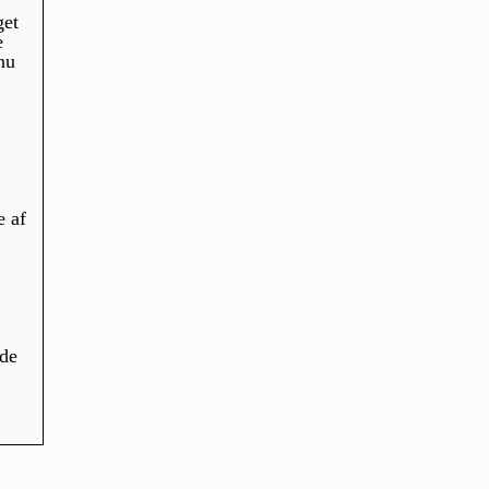
get
e
dnu
e af
ade