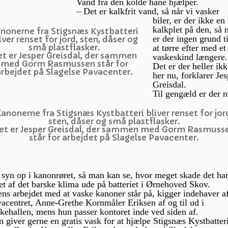
Vand fra den kolde hane hjælper.
– Det er kalkfrit vand, så når vi vasker
biler, er der ikke en
kalkplet på den, så 
nonerne fra Stigsnæs Kystbatteri
er der ingen grund ti
iver renset for jord, sten, dåser og
små plastflasker.
at tørre efter med et
t er Jesper Greisdal, der sammen
vaskeskind længere.
med Gorm Rasmussen står for
Det er der heller ik
rbejdet på Slagelse Pavacenter.
her nu, forklarer Je
Greisdal.
Til gengæld er der 
anonerne fra Stigsnæs Kystbatteri bliver renset for jor
sten, dåser og små plastflasker.
et er Jesper Greisdal, der sammen med Gorm Rasmuss
står for arbejdet på Slagelse Pavacenter.
t syn op i kanonrøret, så man kan se, hvor meget skade det ha
et af det barske klima ude på batteriet i Ørnehoved Skov.
ns arbejdet med at vaske kanoner står på, kigger indehaver a
acentret, Anne-Grethe Kornmåler Eriksen af og til ud i
kehallen, mens hun passer kontoret inde ved siden af.
 giver gerne en gratis vask for at hjælpe Stigsnæs Kystbatteri