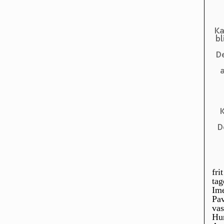
Ka
bl
De
a
K
D
fri
tag
Ime
Pav
vas
Hun