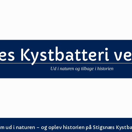
æs Kystbatteri v
Ud i naturen og tilbage i historien
m ud i naturen – og oplev historien på Stigsnæs Kystba