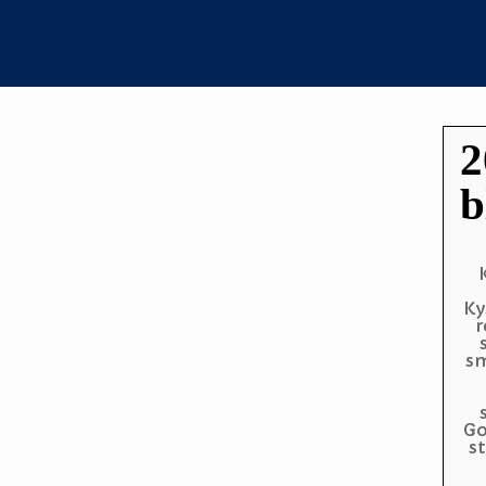
2
b
Ky
r
sm
Go
st