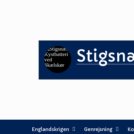
Skip
to
content
Stigsn
Englandskrigen
Genrejsning
Ko