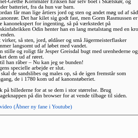
et-Grethe Kornmåler Eriksen har selv boet i Skælskør, og
der batteriet, fra da hun var barn.
rdan får man lige årtiers jord og sten og andet møg ud af så
kanonrør. Det har kilet sig godt fast, men Gorm Rasmussen er
e kanonekspert for ingenting, så på værkstedet på
kinfabrikken Odin henter han en lang metalstang med en kr
 enden.
 virker, så sten, jord, øldåser og små Jägermeisterflasker
mer langsomt ud af løbet med vandet.
 stille og roligt får Jesper Greisdal bugt med urenhederne og
ket dem ud af røret.
til han råber – Nu kan jeg se bunden!
ens specielle arbejde er slut.
skal de sandslibes og males op, så de igen fremstår som
gang, de i 1780 kom ud af kanonstøberiet.
k på billederne for at se dem i stor størrelse. Brug
bageknappen på din browser for at vende tilbage til siden.
video (Åbner ny fane i Youtube)