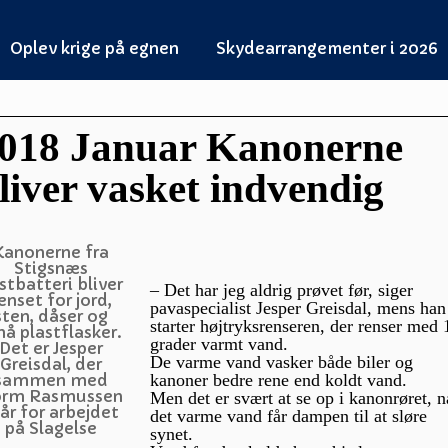
Oplev krige på egnen
Skydearrangementer i 2026
018 Januar Kanonerne
liver vasket indvendig
Kanonerne fra
Stigsnæs
stbatteri bliver
– Det har jeg aldrig prøvet før, siger
enset for jord,
pavaspecialist Jesper Greisdal, mens han
sten, dåser og
starter højtryksrenseren, der renser med
å plastflasker.
grader varmt vand.
Det er Jesper
De varme vand vasker både biler og
Greisdal, der
kanoner bedre rene end koldt vand.
sammen med
rm Rasmussen
Men det er svært at se op i kanonrøret, n
år for arbejdet
det varme vand får dampen til at sløre
på Slagelse
synet.