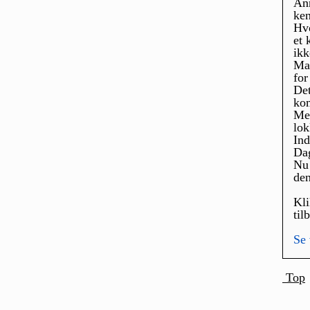
Ann
ken
Hvo
et 
ikk
Mas
for
Det
kom
Men
lok
Ind
Dag
Nu 
den
Kli
til
Se 
Top